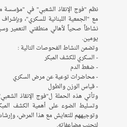
نظم "فوج الإنقاذ الشعبي" في "مؤسسة م
مع "الجمعية اللبنانية للسكري"، وبإشراف
نشاطاً صحياً لأهالي منطقتي التعمير و
يومين.
وتضمن النشاط الفحوصات التالية :
- السكري للكشف المبكر
- ضغط الدم
- محاضرات توعية عن مرض السكري
- قياس الوزن والطول
وتأتي هذه الحملة ل"فوج الإنقاذ الشعبي"
وتسليط الضوء على أهمية الكشف المب
وتوجيههم للتعايش مع هذا المرض، وإرشاده
لتجنب مضاعفاته.