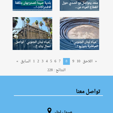
سعد يتواصل مع الصدي حول
بلدية صيدا تصدر بيان بتكلفة
انقطاع المياه عن...
الاشتراكات ا...
"مياه لبنان الجنوبي" :
"مياه لبنان الجنوبي" تواصل
المباشرة بتوزيع ا...
اعمال بناء خ...
»
اللاحق
10
9
8
7
6
5
4
3
2
1
السابق
«
النتائج : 228
تواصل معنا
صيدا - لبنان