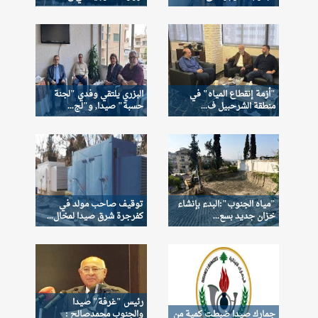
"أزمة إنقطاع المياه" في
البزري يلتقي وفدي "لجنة
منطقة الشرحبيل ف...
حسبة" صيدا, و"لج...
"مياه الجنوب":البدء بإنشاء
توقيف صاحب مولد في
خزان جديد بسع...
كفرجرة شرق صيدا لمخال...
رئيس "غرفة" صيدا
جمارك صيدا ضبطت كمية من
والجنوب محمدصالح :