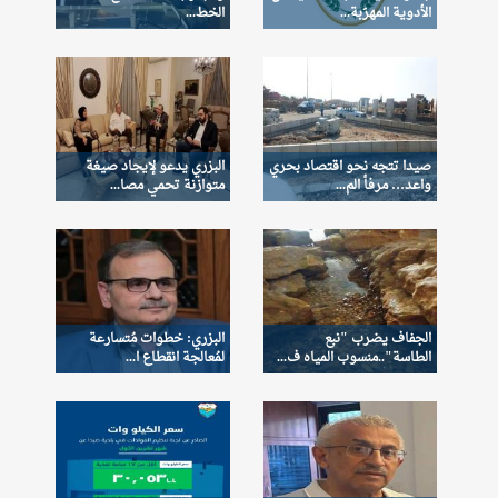
الأدوية المهرّبة...
الخط...
صيدا تتجه نحو اقتصاد بحري
البزري يدعو لإيجاد صيغة
واعد… مرفأ الم...
متوازنة تحمي مصا...
الجفاف يضرب "نبع
البزري: خطوات مُتسارعة
الطاسة"..منسوب المياه ف...
لمُعالجة انقطاع ا...