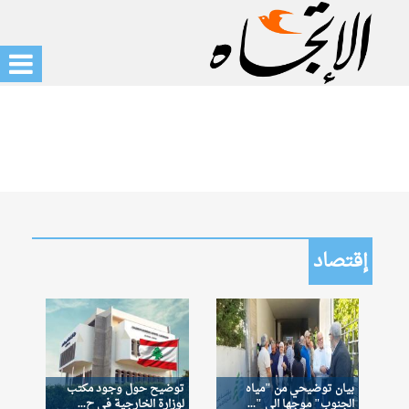
إقتصاد
بيان توضيحي من "مياه
توضيح حول وجود مكتب
الجنوب" موجها الى "...
لوزارة الخارجية في ح...